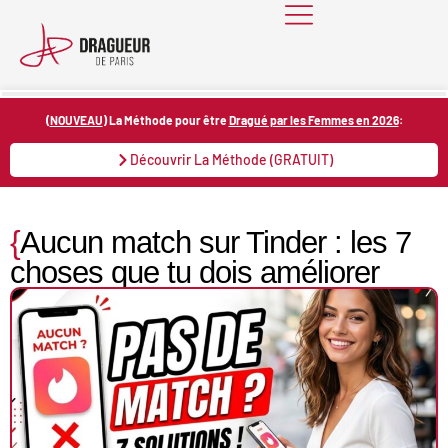
Skip
to
content
(
NOUVEAU
) La Méthode pour être
Dragué par les Femmes en 2026
:
Découvrir La Méthode (GRATUIT)
{
Aucun match sur Tinder : les 7
choses que tu dois améliorer