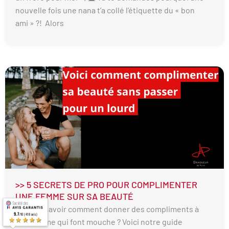
nouvelle fois une nana t’a collé l’étiquette du « bon
ami » ?! Alors
>> 5 SECRETS DE PRO POUR COMPLIMENTER
UNE FEMME SUR SA BEAUTÉ
Tu veux savoir comment donner des compliments à
9.7
/10 (418 avis)
★★★★★
une femme qui font mouche ? Voici notre guide