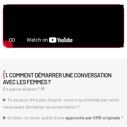
{
1. COMMENT DÉMARRER UNE CONVERSATION
AVEC LES FEMMES ?
En panne d’idées ? 💭
▶️ Tu es peut-être peu inspiré, voire trop intimidé par cette
nana avant d’entamer la conversation ?
▶️ Ou bien, tu es en quête d’une
approche par SMS originale
?