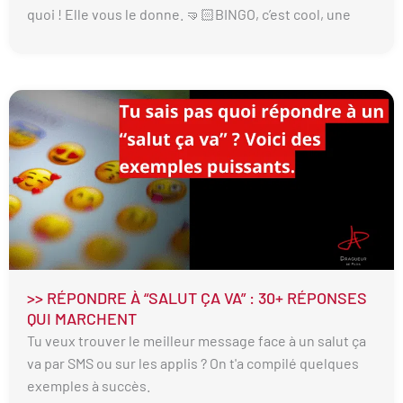
quoi ! Elle vous le donne. 🤜🏻BINGO, c’est cool, une
>> RÉPONDRE À “SALUT ÇA VA” : 30+ RÉPONSES
QUI MARCHENT
Tu veux trouver le meilleur message face à un salut ça
va par SMS ou sur les applis ? On t'a compilé quelques
exemples à succès.