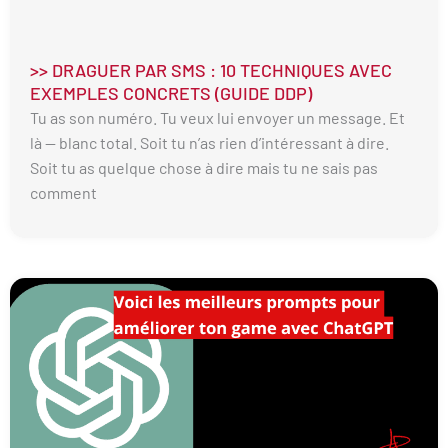
>> DRAGUER PAR SMS : 10 TECHNIQUES AVEC
EXEMPLES CONCRETS (GUIDE DDP)
Tu as son numéro. Tu veux lui envoyer un message. Et
là — blanc total. Soit tu n’as rien d’intéressant à dire.
Soit tu as quelque chose à dire mais tu ne sais pas
comment