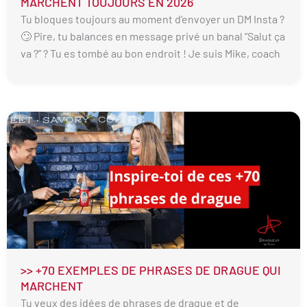
MARCHENT TOUJOURS EN 2026
Tu bloques toujours au moment d’envoyer un DM Insta ?
🙄 Pire, tu balances en message privé un banal “Salut ça
va ?” ? Tu es tombé au bon endroit ! Je suis Mike, coach
>> +70 EXEMPLES DE PHRASES DE DRAGUE QUI
MARCHENT
Tu veux des idées de phrases de drague et de