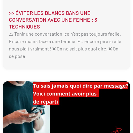
>> ÉVITER LES BLANCS DANS UNE
CONVERSATION AVEC UNE FEMME : 3
TECHNIQUES
⚠️ Tenir une conversation, ce n’est pas toujours facile.
Encore moins face à une femme. Et, encore pire si elle
nous plait vraiment ! ❌ On ne sait plus quoi dire. ❌ On
se pose