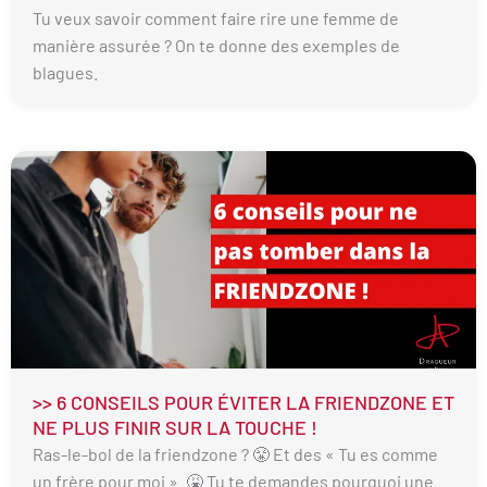
Tu veux savoir comment faire rire une femme de
manière assurée ? On te donne des exemples de
blagues.
>> 6 CONSEILS POUR ÉVITER LA FRIENDZONE ET
NE PLUS FINIR SUR LA TOUCHE !
Ras-le-bol de la friendzone ? 😤 Et des « Tu es comme
un frère pour moi ». 🤮 Tu te demandes pourquoi une