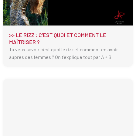
>> LE RIZZ : C’EST QUOI ET COMMENT LE
MAÎTRISER ?
Tu veux savoir c'est quoi le rizz et comment en avoir
auprès des femmes ? On t'explique tout par A + B.