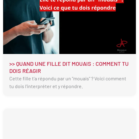
>> QUAND UNE FILLE DIT MOUAIS : COMMENT TU
DOIS RÉAGIR
Cette fille t'a répondu par un "mouais" ? Voici comment
tu dois l'interpréter et y répondre.