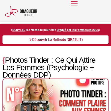
Skip
to
content
(
NOUVEAU
) La Méthode pour être
Dragué par les Femmes en 2026
:
Découvrir La Méthode (GRATUIT)
{
Photos Tinder : Ce Qui Attire
Les Femmes (Psychologie +
Données DDP)