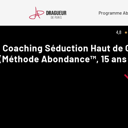
Skip
to
Programme A
content
4,8
★
Coaching Séduction Haut d
(Méthode Abondance™, 15 ans d