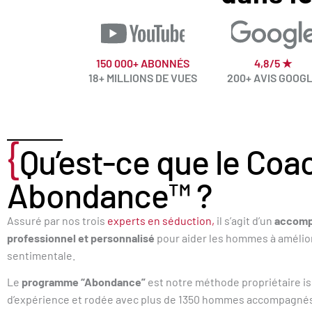
150 000+ ABONNÉS
4,8/5 ★
18+ MILLIONS DE VUES
200+ AVIS GOOG
{
Qu’est-ce que le Coa
Abondance™ ?
Assuré par nos trois
experts en séduction,
il s’agit d’un
accom
professionnel et personnalisé
pour aider les hommes à amélior
sentimentale.
Le
programme “Abondance”
est notre méthode propriétaire i
d’expérience et rodée avec plus de 1350 hommes accompagné