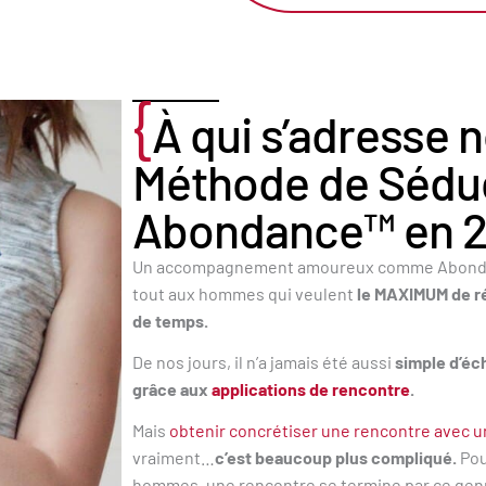
{
À qui s’adresse 
Méthode de Sédu
Abondance™ en 2
Un accompagnement amoureux comme Abondan
tout aux hommes qui veulent
le MAXIMUM de r
de temps.
De nos jours, il n’a jamais été aussi
simple d’é
grâce aux
applications de rencontre
.
Mais
obtenir concrétiser une rencontre avec 
vraiment…
c’est beaucoup plus compliqué.
Pou
hommes, une rencontre se termine par ce ge