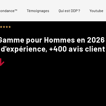
bondance™
Témoignages
Qui est DDP ?
Youtube
R
★
★
★
★
a
e Gamme pour Hommes en 2026
t
e
'expérience, +400 avis client
d
4
.
8
o
u
t
o
f
5