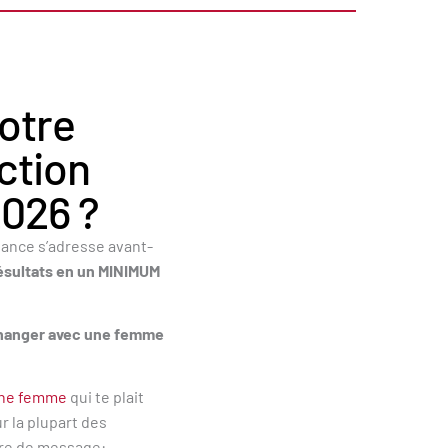
notre
ction
026 ?
ce s’adresse avant-
ésultats en un MINIMUM
changer avec une femme
une femme
qui te plait
r la plupart des
nre de message: