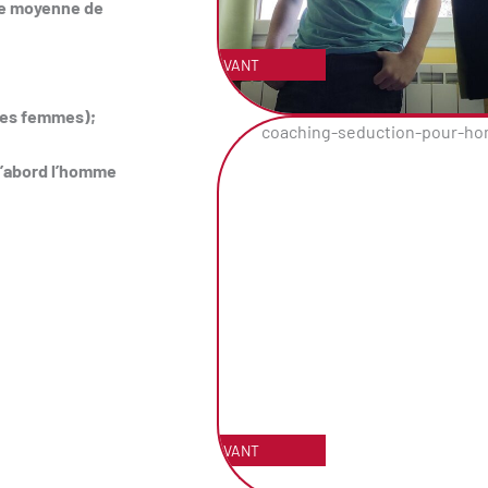
une moyenne de
AVANT
des femmes);
d’abord l’homme
AVANT