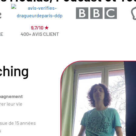
9,7/10 ★
LE
400+ AVIS CLIENT
ching
pagnement
er leur vie
ssue de 15 années
s