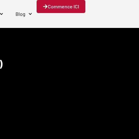
Commence ICI
Blog
)