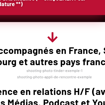
ature **)
compagnés en France, S
rg et autres pays fra
ence en relations H/F (a
es Médias, Podcast et Yo