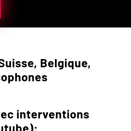
uisse, Belgique,
ncophones
vec interventions
utube):