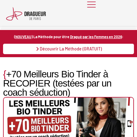
Skip
to
content
(
NOUVEAU
) La Méthode pour être
Dragué par les Femmes en 2026
:
Découvrir La Méthode (GRATUIT)
{
+70 Meilleurs Bio Tinder à
RECOPIER (testées par un
coach séduction)