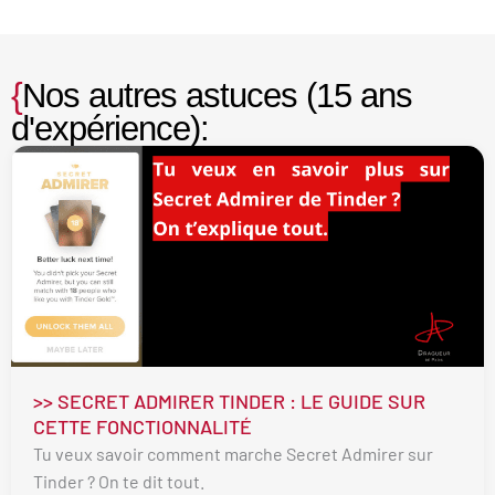
{
Nos autres astuces (15 ans
d'expérience):
>> SECRET ADMIRER TINDER : LE GUIDE SUR
CETTE FONCTIONNALITÉ
Tu veux savoir comment marche Secret Admirer sur
Tinder ? On te dit tout.