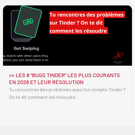
>> LES 8 “BUGS TINDER” LES PLUS COURANTS
EN 2026 ET LEUR RÉSOLUTION
Tu rencontres des problèmes avec ton compte Tinder ?
On te dit comment les résoudre.