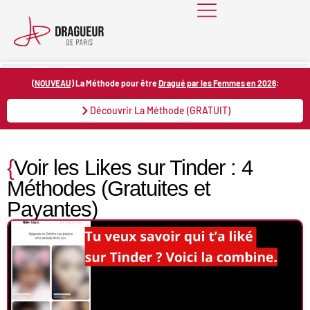
Skip
to
content
(
NOUVEAU
) La Méthode pour être
Dragué par les Femmes en 2026
:
Découvrir La Méthode (GRATUIT)
{
Voir les Likes sur Tinder : 4
Méthodes (Gratuites et
Payantes)