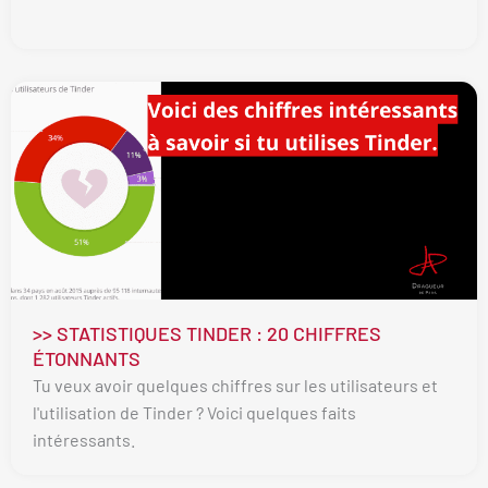
>> STATISTIQUES TINDER : 20 CHIFFRES
ÉTONNANTS
Tu veux avoir quelques chiffres sur les utilisateurs et
l'utilisation de Tinder ? Voici quelques faits
intéressants.