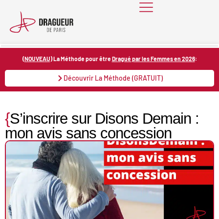
Skip
to
content
(
NOUVEAU
) La Méthode pour être
Dragué par les Femmes en 2026
:
Découvrir La Méthode (GRATUIT)
{
S’inscrire sur Disons Demain :
mon avis sans concession