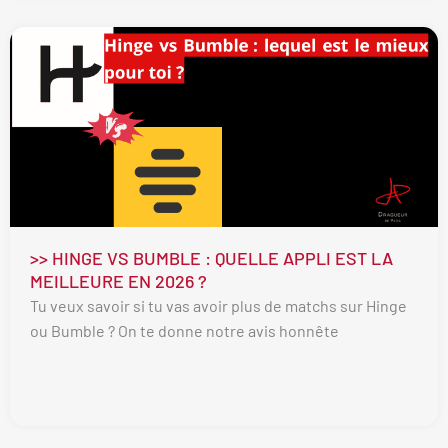
>> HINGE VS BUMBLE : QUELLE APPLI EST LA
MEILLEURE EN 2026 ?
Tu veux savoir si tu vas avoir plus de matchs sur Hinge
ou Bumble ? On te donne notre avis honnête