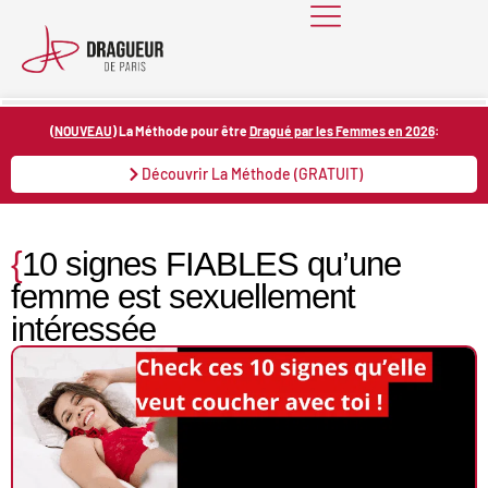
Skip
to
content
(
NOUVEAU
) La Méthode pour être
Dragué par les Femmes en 2026
:
Découvrir La Méthode (GRATUIT)
{
10 signes FIABLES qu’une
femme est sexuellement
intéressée