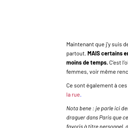
Maintenant que j’y suis 
partout.
MAIS certains e
moins de temps.
C’est l’
femmes, voir même renco
Ce sont également à ces
la rue
.
Nota bene : je parle ici de
draguer dans Paris que ce s
favoris à titre personnel, 