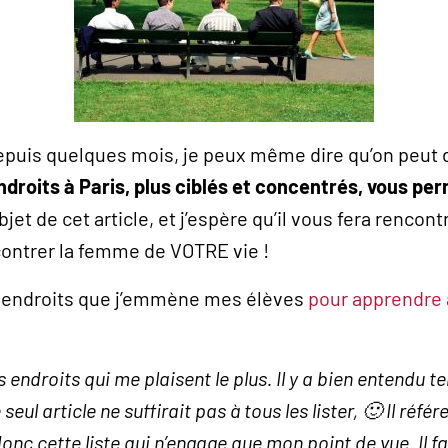
depuis quelques mois, je peux même dire qu’on peut
ndroits à Paris, plus ciblés et concentrés, vous pe
objet de cet article, et j’espère qu’il vous fera renc
ntrer la femme de VOTRE vie !
 endroits que j’emmène mes élèves
pour apprendre à
s endroits qui me plaisent le plus. Il y a bien entendu t
eul article ne suffirait pas à tous les lister, 🙂 Il ré
donc cette liste qui n’engage que mon point de vue. Il fa