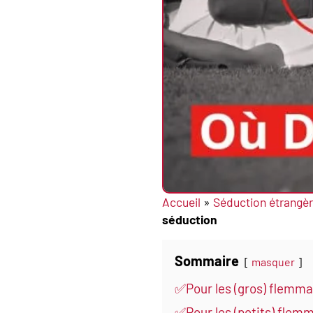
Accueil
»
Séduction étrangè
séduction
Sommaire
masquer
✅Pour les (gros) flemma
✅Pour les (petits) flemm