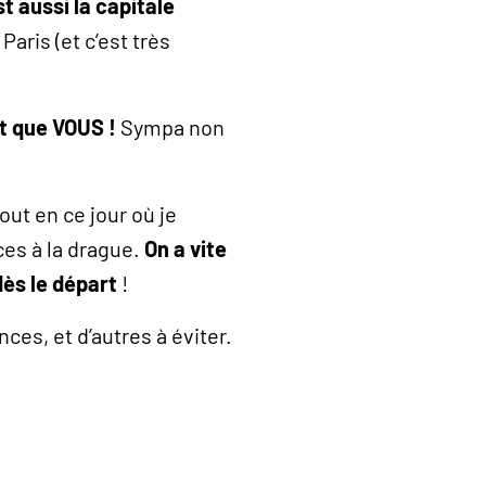
st aussi la capitale
aris (et c’est très
nt que VOUS !
Sympa non
out en ce jour où je
ices à la drague.
On a vite
dès le départ
!
ces, et d’autres à éviter.