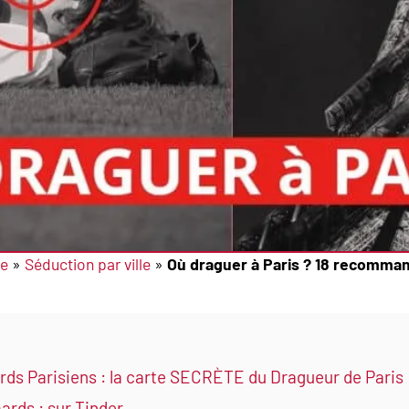
re
»
Séduction par ville
»
Où draguer à Paris ? 18 recomman
rds Parisiens : la carte SECRÈTE du Dragueur de Paris
ards : sur Tinder