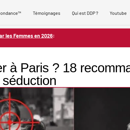
bondance™
Témoignages
Qui est DDP ?
Youtube
ar les Femmes en 2026
:
r à Paris ? 18 recomm
 séduction