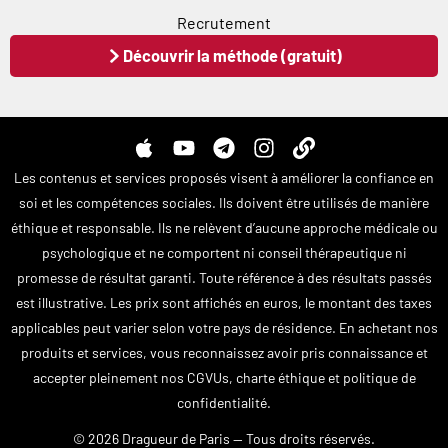
Recrutement
Découvrir la méthode (gratuit)
A
Y
T
I
L
p
o
e
n
i
Les contenus et services proposés visent à améliorer la confiance en
p
u
l
s
n
soi et les compétences sociales. Ils doivent être utilisés de manière
l
t
e
t
k
éthique et responsable. Ils ne relèvent d’aucune approche médicale ou
e
u
g
a
psychologique et ne comportent ni conseil thérapeutique ni
b
r
g
e
a
r
promesse de résultat garanti. Toute référence à des résultats passés
m
a
est illustrative. Les prix sont affichés en euros, le montant des taxes
m
applicables peut varier selon votre pays de résidence. En achetant nos
produits et services, vous reconnaissez avoir pris connaissance et
accepter pleinement nos CGVUs, charte éthique et politique de
confidentialité.
© 2026 Dragueur de Paris — Tous droits réservés.