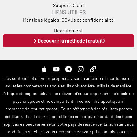
Support Client
LIENS UTILES
Mentions légales, CGVUs et confidentialité
Recrutement
Découvrir la méthode (gratuit)
A
Y
T
I
L
p
o
e
n
i
Les contenus et services proposés visent à améliorer la confiance en
p
u
l
s
n
soi et les compétences sociales. Ils doivent être utilisés de manière
l
t
e
t
k
éthique et responsable. Ils ne relèvent d’aucune approche médicale ou
e
u
g
a
psychologique et ne comportent ni conseil thérapeutique ni
b
r
g
e
a
r
promesse de résultat garanti. Toute référence à des résultats passés
m
a
est illustrative. Les prix sont affichés en euros, le montant des taxes
m
applicables peut varier selon votre pays de résidence. En achetant nos
produits et services, vous reconnaissez avoir pris connaissance et