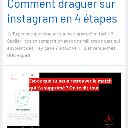
Comment draguer sur
instagram en 4 étapes
⚠️ Tu penses que draguer sur Instagram, c’est facile ?
Spoiler : t’es en compétition avec des milliers de gars qui
envoient des “Hey, ça va ?” à tout va. ✅ Bienvenue chez
DDP, expert