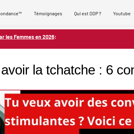
bondance™
Témoignages
Qui est DDP ?
Youtube
ar les Femmes en 2026
:
oir la tchatche : 6 co