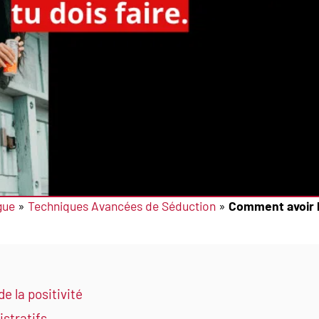
gue
»
Techniques Avancées de Séduction
»
Comment avoir l
de la positivité
istratifs