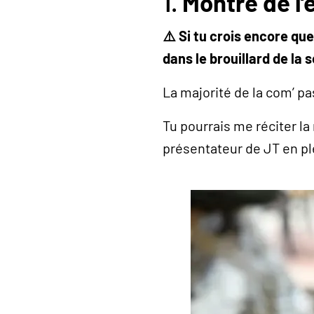
1.
Montre de l’é
⚠️ Si tu crois encore que
dans le brouillard de la 
La majorité de la com’ p
Tu pourrais me réciter la 
présentateur de JT en ple