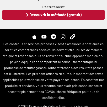
Recrutement
Découvrir la méthode (gratuit)
A
Y
T
I
L
p
o
e
n
i
Les contenus et services proposés visent à améliorer la confiance en
p
u
l
s
n
soi et les compétences sociales. Ils doivent être utilisés de manière
l
t
e
t
k
éthique et responsable. Ils ne relèvent d’aucune approche médicale ou
e
u
g
a
psychologique et ne comportent ni conseil thérapeutique ni
b
r
g
e
a
r
promesse de résultat garanti. Toute référence à des résultats passés
m
a
est illustrative. Les prix sont affichés en euros, le montant des taxes
m
applicables peut varier selon votre pays de résidence. En achetant nos
produits et services, vous reconnaissez avoir pris connaissance et
accepter pleinement nos CGVUs, charte éthique et politique de
confidentialité.
© 2026 Dragueur de Paris — Tous droits réservés.