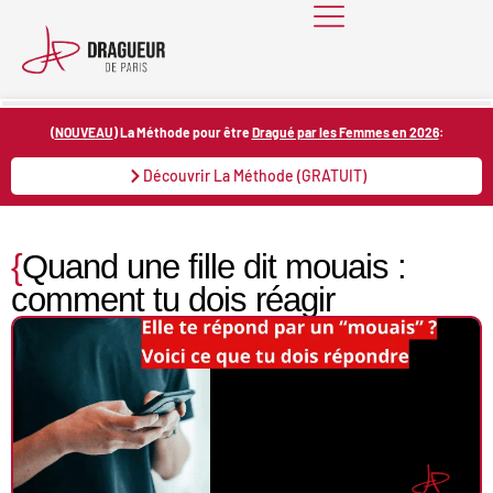
Skip
to
content
(
NOUVEAU
) La Méthode pour être
Dragué par les Femmes en 2026
:
Découvrir La Méthode (GRATUIT)
{
Quand une fille dit mouais :
comment tu dois réagir