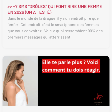
>> +7 SMS “DRÔLES” QUI FONT RIRE UNE FEMME
EN 2026 (ON A TESTÉ)
Dans le monde de la drague, il y a un endroit pire que
l’enfer. Cet endroit, c’est le smartphone des femmes
que vous convoitez ! Voici à quoi ressemblent 90% des
premiers messages qui atterrissent