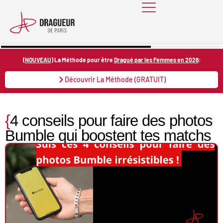
Skip
to
content
(
NOUVEAU
) La Méthode pour être
Dragué par les Femmes en 2026
:
Découvrir La Méthode (GRATUIT)
{
4 conseils pour faire des photos
Bumble qui boostent tes matchs