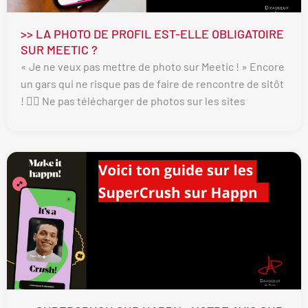
>> LA PHOTO DE PROFIL EST-ELLE OBLIGATOIRE
SUR MEETIC ?
« Je ne veux pas mettre de photo sur Meetic ! » Encore
un gars qui ne risque pas de faire de rencontre de sitôt
! 🤦‍♂️ Ne pas télécharger de photos sur les sites