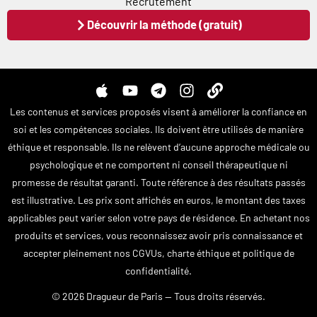
Recrutement
Découvrir la méthode (gratuit)
A
Y
T
I
L
p
o
e
n
i
Les contenus et services proposés visent à améliorer la confiance en
p
u
l
s
n
soi et les compétences sociales. Ils doivent être utilisés de manière
l
t
e
t
k
éthique et responsable. Ils ne relèvent d’aucune approche médicale ou
e
u
g
a
psychologique et ne comportent ni conseil thérapeutique ni
b
r
g
e
a
r
promesse de résultat garanti. Toute référence à des résultats passés
m
a
est illustrative. Les prix sont affichés en euros, le montant des taxes
m
applicables peut varier selon votre pays de résidence. En achetant nos
produits et services, vous reconnaissez avoir pris connaissance et
accepter pleinement nos CGVUs, charte éthique et politique de
confidentialité.
© 2026 Dragueur de Paris — Tous droits réservés.