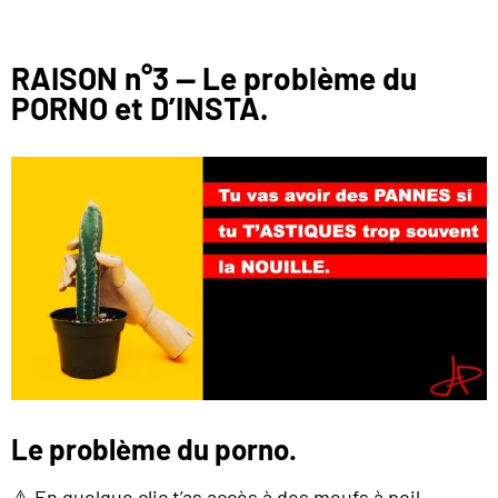
RAISON n°3 — Le problème du
PORNO et D’INSTA.
Le problème du porno.
⚠️ En quelque clic t’as accès à des meufs à poil