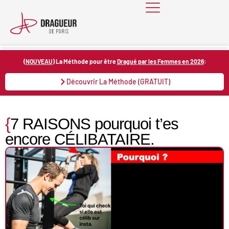
Skip
to
content
(
NOUVEAU
) La Méthode pour être
Dragué par les Femmes en 2026
:
Découvrir La Méthode (GRATUIT)
{
7 RAISONS pourquoi t’es
encore CÉLIBATAIRE.