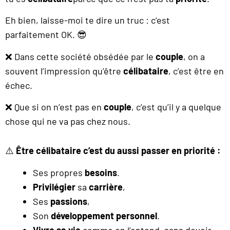
Eh bien, laisse-moi te dire un truc : c’est
parfaitement OK. 😎
❌ Dans cette société obsédée par le
couple
, on a
souvent l’impression qu’être
célibataire
, c’est être en
échec.
❌ Que si on n’est pas en
couple
, c’est qu’il y a quelque
chose qui ne va pas chez nous.
⚠️
Être célib
ataire
c’est du
aussi passer en priorité :
Ses propres
besoins
.
Privilégier
sa
carrière
,
Ses
passions
,
Son
développement personnel
.
Vivre sa vie
comme on l’entend, sans devoir