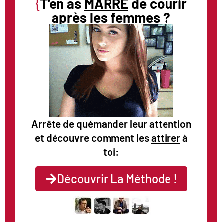
{
T’en as
MARRE
de courir
après les femmes ?
Arrête de quémander leur attention
et découvre comment les
attirer
à
toi:
Découvrir La Méthode !