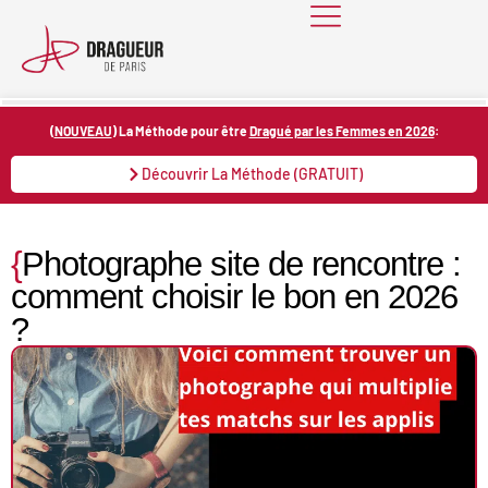
Skip
to
content
(
NOUVEAU
) La Méthode pour être
Dragué par les Femmes en 2026
:
Découvrir La Méthode (GRATUIT)
{
Photographe site de rencontre :
comment choisir le bon en 2026
?