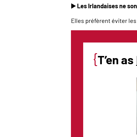
▶️ Les Irlandaises ne so
Elles préfèrent éviter le
{
T’en as