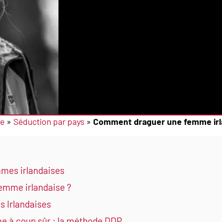
re
»
Séduction par pays
»
Comment draguer une femme irl
mmes irlandaises
mme irlandaise ?
s Irlandaises
e à coup sûr : la méthode DDP