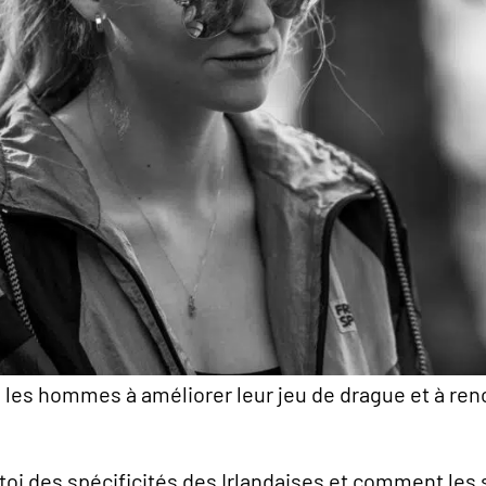
e les hommes à améliorer leur jeu de drague et à r
 toi des spécificités des Irlandaises et comment les 