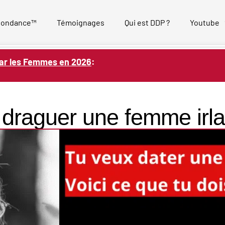
bondance™
Témoignages
Qui est DDP ?
Youtube
ar les Femmes en 2026
:
raguer une femme irla