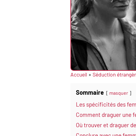
Accueil
»
Séduction étrangè
Sommaire
masquer
Les spécificités des fe
Comment draguer une fe
Où trouver et draguer de
Conclure avec une femm