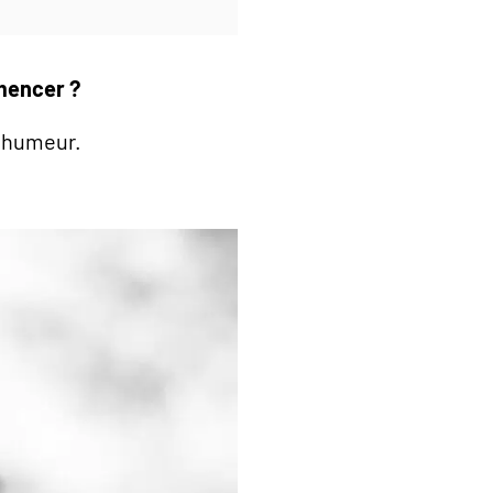
mencer ?
e humeur.