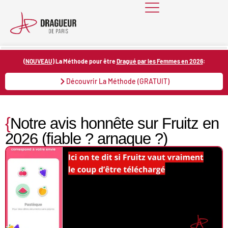
Skip
to
content
(
NOUVEAU
) La Méthode pour être
Dragué par les Femmes en 2026
:
Découvrir La Méthode (GRATUIT)
{
Notre avis honnête sur Fruitz en
2026 (fiable ? arnaque ?)