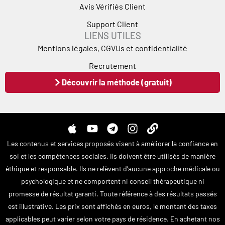
Avis Vérifiés Client
Support Client
LIENS UTILES
Mentions légales, CGVUs et confidentialité
Recrutement
Découvrir la méthode (gratuit)
A
Y
T
I
L
p
o
e
n
i
Les contenus et services proposés visent à améliorer la confiance en
p
u
l
s
n
soi et les compétences sociales. Ils doivent être utilisés de manière
l
t
e
t
k
éthique et responsable. Ils ne relèvent d’aucune approche médicale ou
e
u
g
a
psychologique et ne comportent ni conseil thérapeutique ni
b
r
g
e
a
r
promesse de résultat garanti. Toute référence à des résultats passés
m
a
est illustrative. Les prix sont affichés en euros, le montant des taxes
m
applicables peut varier selon votre pays de résidence. En achetant nos