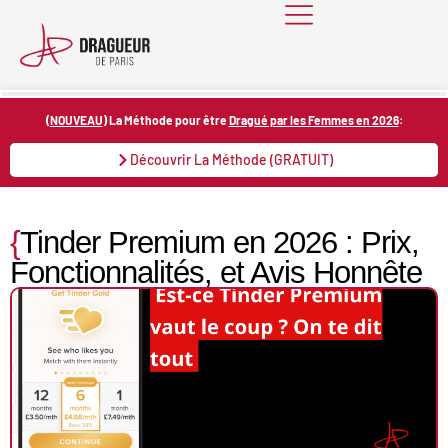
Skip
to
content
(
NOUVEAU
) La Méthode pour être
Dragué par les Femmes en 2026
:
Découvrir La Méthode (GRATUIT)
{
Tinder Premium en 2026 : Prix,
Fonctionnalités, et Avis Honnête