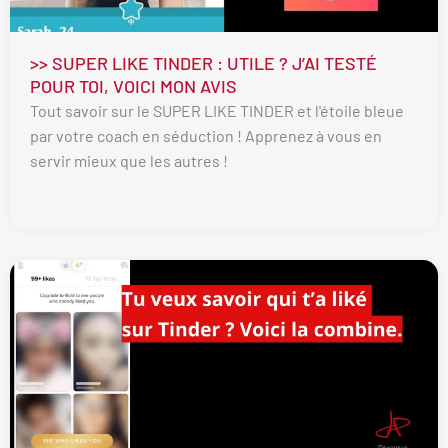
>> SUPER LIKE TINDER : UTILE ? J’AI TESTÉ
POUR TOI, VOICI MON AVIS
Tout savoir sur le SUPER LIKE TINDER et l'étoile bleue
par votre coach en séduction ! Apprenez à vous en
servir mieux que les autres !