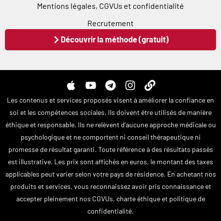
Mentions légales, CGVUs et confidentialité
Recrutement
Découvrir la méthode (gratuit)
A
Y
T
I
L
p
o
e
n
i
Les contenus et services proposés visent à améliorer la confiance en
p
u
l
s
n
soi et les compétences sociales. Ils doivent être utilisés de manière
l
t
e
t
k
éthique et responsable. Ils ne relèvent d’aucune approche médicale ou
e
u
g
a
psychologique et ne comportent ni conseil thérapeutique ni
b
r
g
e
a
r
promesse de résultat garanti. Toute référence à des résultats passés
m
a
est illustrative. Les prix sont affichés en euros, le montant des taxes
m
applicables peut varier selon votre pays de résidence. En achetant nos
produits et services, vous reconnaissez avoir pris connaissance et
accepter pleinement nos CGVUs, charte éthique et politique de
confidentialité.