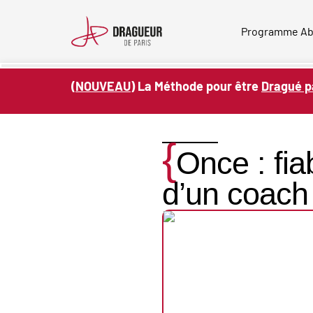
Skip
to
Programme A
content
(
NOUVEAU
) La Méthode pour être
Dragué p
{
Once : fi
d’un coach