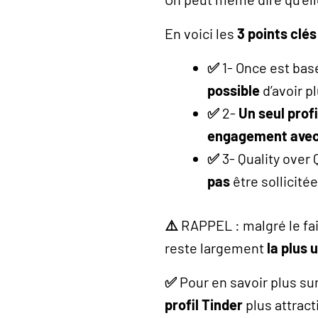
En voici les
3 points clé
✅
1- Once est bas
possible
d’avoir pl
✅
2-
Un seul profi
engagement avec
✅
3- Quality over 
pas
être sollicité
⚠️
RAPPEL : malgré le fa
reste largement
la plus u
✅
Pour en savoir plus sur
profil Tinder
plus attrac