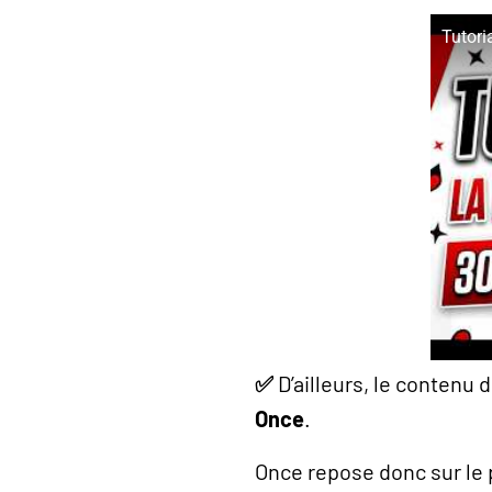
Tutori
✅
D’ailleurs, le contenu 
Once
.
Once repose donc sur le 