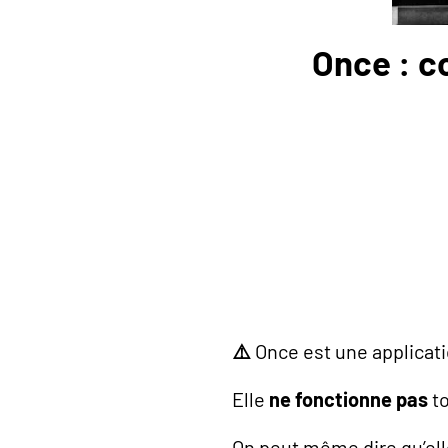
Once : c
⚠️
Once est une applicat
Elle
ne fonctionne pas
to
On peut même dire qu’el