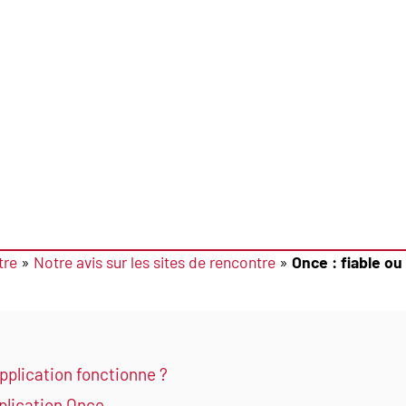
tre
»
Notre avis sur les sites de rencontre
»
Once : fiable o
plication fonctionne ?
pplication Once