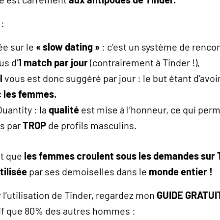
s
:
ée sur le
« slow dating »
: c’est un système de rencont
us d’
1 match par jour
(contrairement à Tinder !),
l
vous est donc suggéré par jour : le but étant d’avoi
 les femmes.
Quantity : la
qualité
est mise à l’honneur, ce qui pe
es par
TROP
de profils masculins.
it que
les femmes croulent sous les demandes sur 
tilisée
par ses demoiselles dans le
monde entier !
 l’utilisation de Tinder, regardez mon
GUIDE GRATUI
tif que 80% des autres hommes :