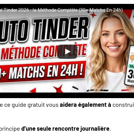
al Tinder 2026 : la Méthode Complète (30+ Matchs En 24h)
de ce guide gratuit vous
aidera également à
constru
principe
d’une seule rencontre journalière
.