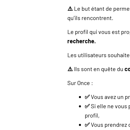
⚠️
Le but étant de perm
qu’ils rencontrent.
Le profil qui vous est pr
recherche.
Les utilisateurs souhait
⚠️
Ils sont en quête du
co
Sur Once :
✅
Vous avez un pr
✅
Si elle ne vous 
profil,
✅
Vous prendrez