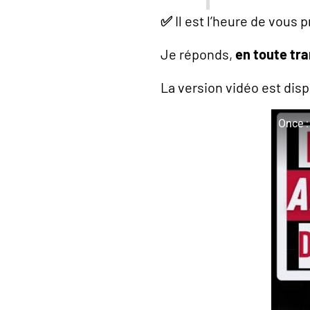
✅
Il est l’heure de vous 
Je réponds,
en toute tr
La version vidéo est dispo
Once :