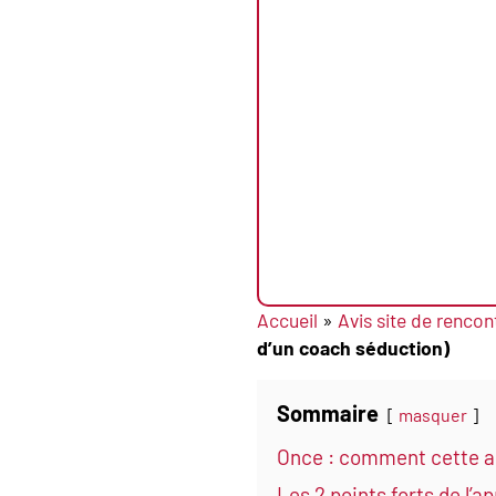
Accueil
»
Avis site de rencon
d’un coach séduction)
Sommaire
masquer
Once : comment cette ap
Les 2 points forts de l’a