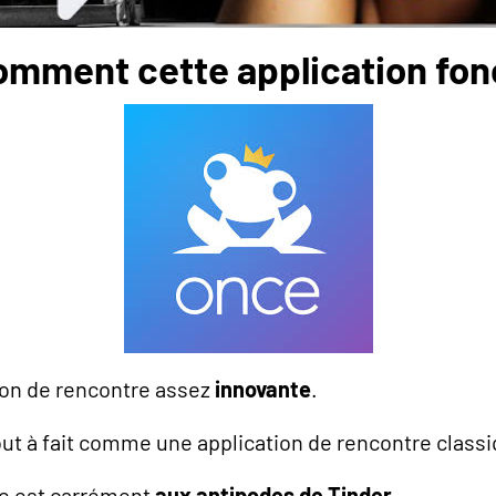
omment cette application fon
ion de rencontre assez
innovante
.
ut à fait comme une application de rencontre classi
le est carrément
aux antipodes de Tinder.