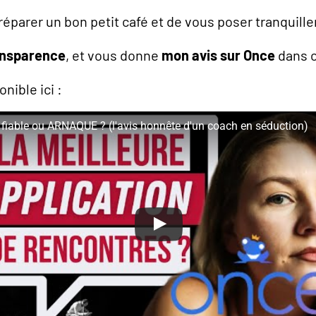
préparer un bon petit café et de vous poser tranquill
ansparence
, et vous donne
mon avis sur Once
dans c
nible ici :
 fiable ou ARNAQUE ? (l'avis honnête d'un coach en séduction)